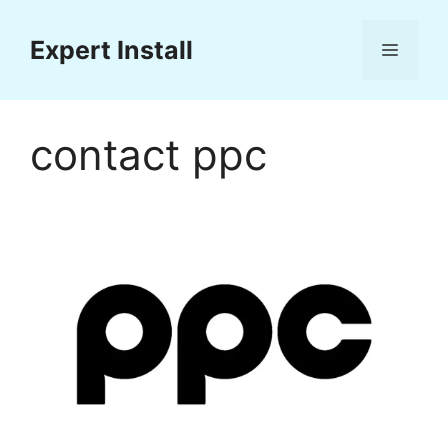
Sari
la
Expert Install
Meniu
conținut
contact ppc