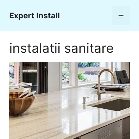
Sari
la
Expert Install
Meniu
conținut
instalatii sanitare