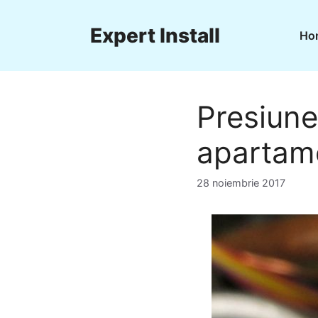
Sari
la
Expert Install
Ho
conținut
Presiune
apartam
28 noiembrie 2017