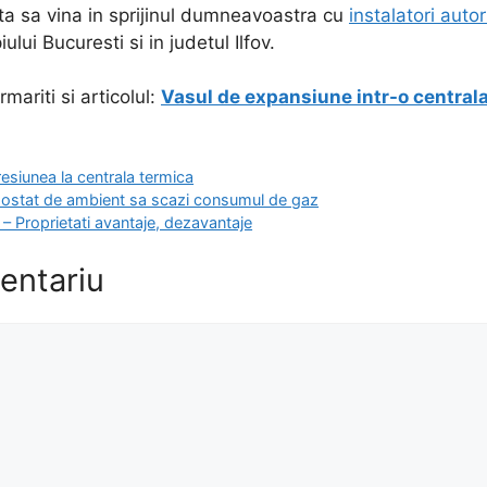
ata sa vina in sprijinul dumneavoastra cu
instalatori autor
ului Bucuresti si in judetul Ilfov.
ariti si articolul:
Vasul de expansiune intr-o central
resiunea la centrala termica
mostat de ambient sa scazi consumul de gaz
u – Proprietati avantaje, dezavantaje
entariu