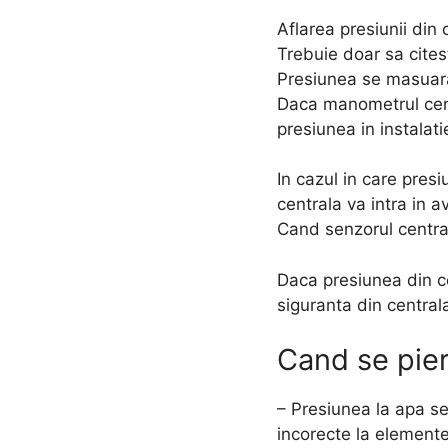
Aflarea presiunii din
Trebuie doar sa cites
Presiunea se masuara i
Daca manometrul cent
presiunea in instalati
In cazul in care pre
centrala va intra in av
Cand senzorul central
Daca presiunea din c
siguranta din central
Cand se pier
– Presiunea la apa se
incorecte la elementel