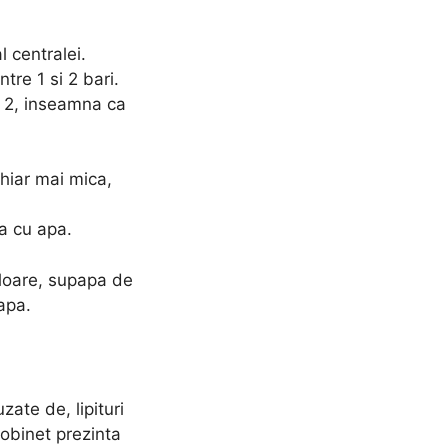
 centralei.
tre 1 si 2 bari.
i 2, inseamna ca
chiar mai mica,
ia cu apa.
loare, supapa de
apa.
ate de, lipituri
robinet prezinta