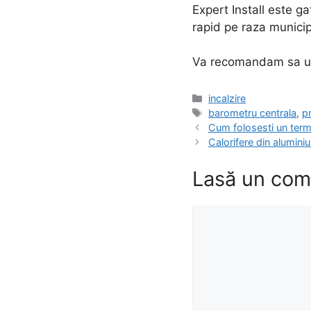
Expert Install este g
rapid pe raza municipi
Va recomandam sa urm
Categorii
incalzire
Etichete
barometru centrala
,
p
Cum folosesti un ter
Calorifere din alumini
Lasă un com
Comentariu