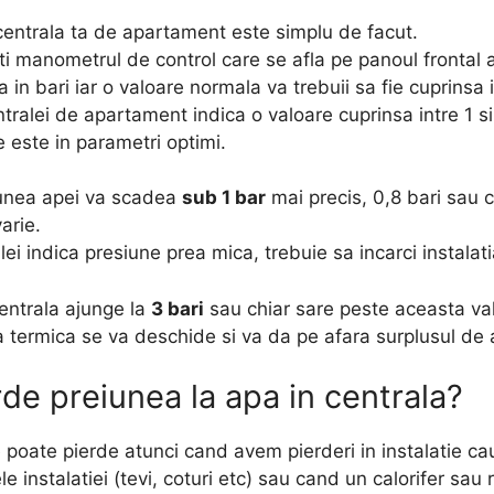
 centrala ta de apartament este simplu de facut.
ti manometrul de control care se afla pe panoul frontal al
n bari iar o valoare normala va trebuii sa fie cuprinsa in
ralei de apartament indica o valoare cuprinsa intre 1 s
e este in parametri optimi.
siunea apei va scadea
sub 1 bar
mai precis, 0,8 bari sau 
arie.
ei indica presiune prea mica, trebuie sa incarci instalat
entrala ajunge la
3 bari
sau chiar sare peste aceasta va
a termica se va deschide si va da pe afara surplusul de 
de preiunea la apa in centrala?
 poate pierde atunci cand avem pierderi in instalatie cauz
e instalatiei (tevi, coturi etc) sau cand un calorifer sau 